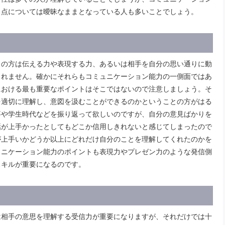
う点については曖昧なままとなっている人も多いことでしょう。
くの方は伝える力や表現する力、あるいは相手を自分の思い通りに動
しれません。確かにそれらもコミュニケーション能力の一側面ではあ
における最も重要なポイントはそこではないので注意しましょう。そ
を適切に理解し、意図を汲むことができるのかということの方がはる
事や学生時代などを振り返って欲しいのですが、自分の意見ばかりを
話が上手かったとしてもどこか信用しきれないと感じてしまったので
が上手いかどうか以上にどれだけ自分のことを理解してくれたのかを
ュニケーション能力のポイントも表現力やプレゼン力のような発信側
スキルが重要になるのです。
は相手の意思を理解する受信力が重要になりますが、それだけでは十