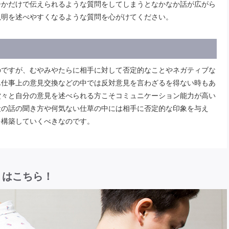
ーかだけで伝えられるような質問をしてしまうとなかなか話が広がら
説明を述べやすくなるような質問を心がけてください。
のですが、むやみやたらに相手に対して否定的なことやネガティブな
ん仕事上の意見交換などの中では反対意見を言わざるを得ない時もあ
堂々と自分の意見を述べられる方こそコミュニケーション能力が高い
段の話の聞き方や何気ない仕草の中には相手に否定的な印象を与え
を構築していくべきなのです。
リはこちら！