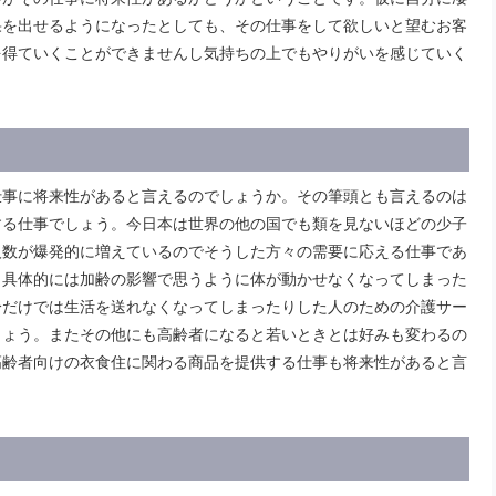
果を出せるようになったとしても、その仕事をして欲しいと望むお客
を得ていくことができませんし気持ちの上でもやりがいを感じていく
仕事に将来性があると言えるのでしょうか。その筆頭とも言えるのは
する仕事でしょう。今日本は世界の他の国でも類を見ないほどの少子
人数が爆発的に増えているのでそうした方々の需要に応える仕事であ
。具体的には加齢の影響で思うように体が動かせなくなってしまった
分だけでは生活を送れなくなってしまったりした人のための介護サー
しょう。またその他にも高齢者になると若いときとは好みも変わるの
高齢者向けの衣食住に関わる商品を提供する仕事も将来性があると言